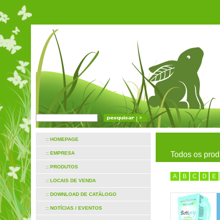
:: HOMEPAGE
:: EMPRESA
Todos os prod
:: PRODUTOS
A
B
C
D
E
:: LOCAIS DE VENDA
:: DOWNLOAD DE CATÁLOGO
:: NOTÍCIAS / EVENTOS