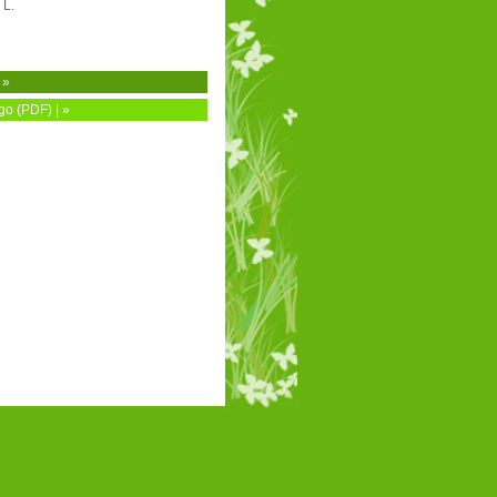
 L.
 »
o (PDF) | »