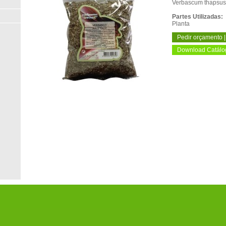
Verbascum thapsus
Partes Utilizadas:
Planta
Pedir orçamento |
Download Catálog