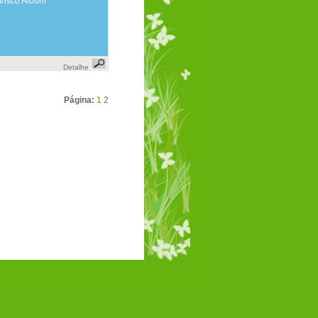
Visco Album
Detalhe
Página:
1
2