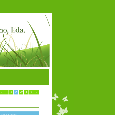
S
T
U
V
W
X
Y
Z