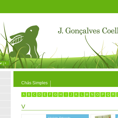
Chás Simples
A
B
C
D
E
F
G
H
I
J
K
L
M
N
O
P
Q
R
V