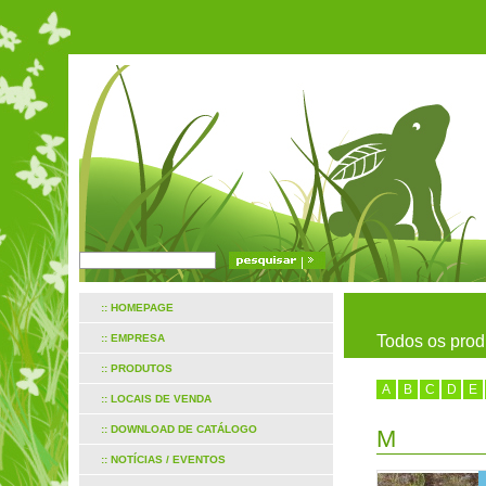
:: HOMEPAGE
:: EMPRESA
Todos os prod
:: PRODUTOS
A
B
C
D
E
:: LOCAIS DE VENDA
:: DOWNLOAD DE CATÁLOGO
M
:: NOTÍCIAS / EVENTOS