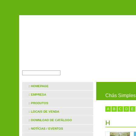
:: HOMEPAGE
:: EMPRESA
Chás Simples
:: PRODUTOS
A
B
C
D
E
:: LOCAIS DE VENDA
:: DOWNLOAD DE CATÁLOGO
H
:: NOTÍCIAS / EVENTOS