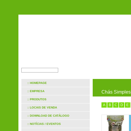
:: HOMEPAGE
:: EMPRESA
Chás Simples
:: PRODUTOS
A
B
C
D
E
:: LOCAIS DE VENDA
:: DOWNLOAD DE CATÁLOGO
:: NOTÍCIAS / EVENTOS