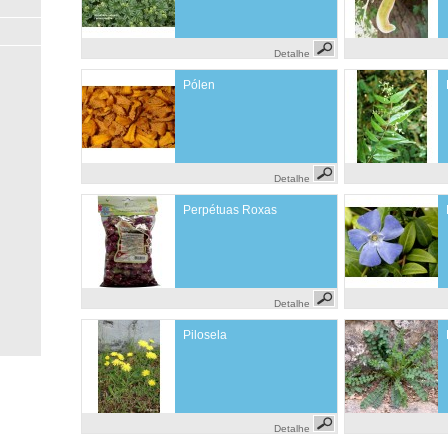
Detalhe
Pólen
Detalhe
Perpétuas Roxas
Detalhe
Pilosela
Detalhe