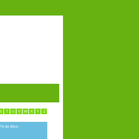
S
T
U
V
W
X
Y
Z
Pó de Mico