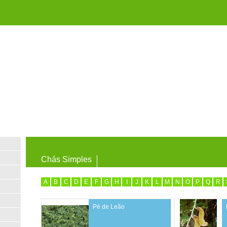
Chás Simples
A
B
C
D
E
F
G
H
I
J
K
L
M
N
O
P
Q
R
Pé de Leão